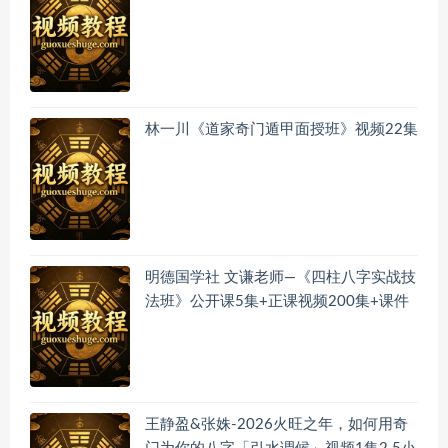
林一川《道家奇门遁甲面授班》视频22集
明德国学社 文谦老师—《四柱八字实战技
法班》公开课5集+正课视频200集+课件
王静盈&张姝-2026火旺之年，如何用奇