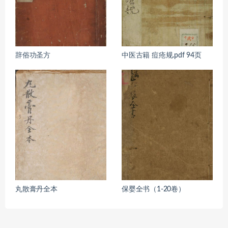
辞俗功圣方
中医古籍 痘疮规.pdf 94页
丸散膏丹全本
保婴全书（1-20卷）