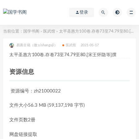
登录
当前位置：
国学书阁
医武馆
太平圣惠方100卷.存卷73至74.79至80.[宋王怀隐等]撰
>
>
易善古籍（微:yishanguji）
医武馆
2021-05-17
太平圣惠方100卷.存卷73至74.79至80.[宋王怀隐等]撰
资源信息
资源编号：zh21000022
文件大小56.3 MB (59,137,198 字节)
文件页数2册
网盘链接提取