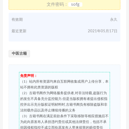
文件密码：
sofg
有效期
永久
最近更新
2021年05月17日
中医古籍
免责声明：
（1）站内所有资源均来自互联网收集或用户上传分享，本
站不拥有此类资源的版权
（2）古籍书阁作为网络服务提供者,对非法转载,盗版行为
的发生不具备充分监控能力.但是当版权拥有者提出侵权指
控并出示充分版权证明材料时,古籍书阁负有移除盗版和非
法转载作品以及停止继续传播的义务
（3）古籍书阁在满足前款条件下采取移除等相应措施后不
为此向原发布人承担违约责任或其他法律责任，包括不承
担因侵权指控不成立而给原发布人带来损害的赔偿责任