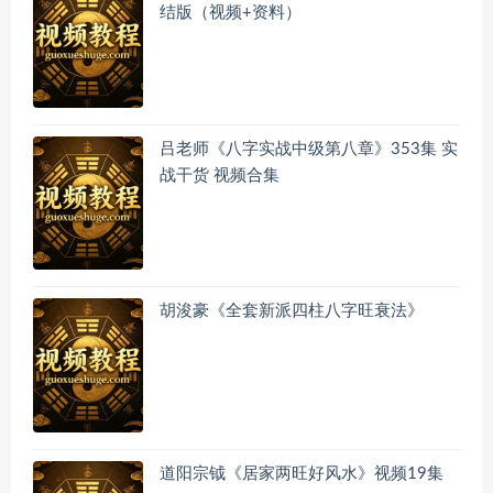
结版（视频+资料）
吕老师《八字实战中级第八章》353集 实
战干货 视频合集
胡浚豪《全套新派四柱八字旺衰法》
道阳宗钺《居家两旺好风水》视频19集