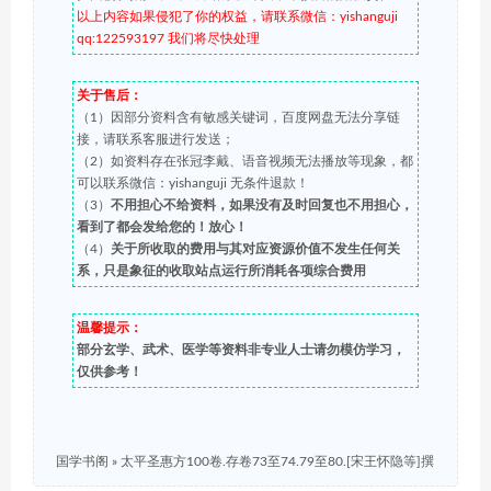
以上内容如果侵犯了你的权益，请联系微信：yishanguji
qq:122593197 我们将尽快处理
关于售后：
（1）因部分资料含有敏感关键词，百度网盘无法分享链
接，请联系客服进行发送；
（2）如资料存在张冠李戴、语音视频无法播放等现象，都
可以联系微信：yishanguji 无条件退款！
（3）
不用担心不给资料，如果没有及时回复也不用担心，
看到了都会发给您的！放心！
（4）
关于所收取的费用与其对应资源价值不发生任何关
系，只是象征的收取站点运行所消耗各项综合费用
温馨提示：
部分玄学、武术、医学等资料非专业人士请勿模仿学习，
仅供参考！
国学书阁
»
太平圣惠方100卷.存卷73至74.79至80.[宋王怀隐等]撰