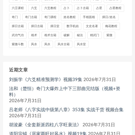
六壬课程
六爻
六爻教程
占卜
占卜古籍
占星
占星教程
奇门
奇门古籍
奇门课程
姓名教程
手相面相
择日/姓名
择日古籍
择日古籍
择日堂
数字机凶
文史名著
梅花教程
武功气功
相术
相术古籍
破解
秘法
精武门
紫微
紫微斗数
风水
风水
风水古籍
风水堂
近期文章
刘振学《六爻精准预测学》视频39集
2026年7月31日
法和（楚恒）奇门大爆炸上中下三部曲完结版（视频+资
料）
2026年7月31日
吕老师《八字实战中级第八章》353集 实战干货 视频合集
2026年7月31日
胡浚豪《全套新派四柱八字旺衰法》
2026年7月31日
道阳宗钺《居家两旺好风水》视频19集
2026年7月31日