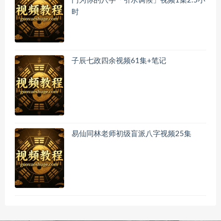
门为你的八字「引水调候」视频1集2.5小
时
子辰七政四余视频61集+笔记
易仙同林老师初级盲派八字视频25集