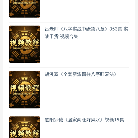
吕老师《八字实战中级第八章》353集 实
战干货 视频合集
胡浚豪《全套新派四柱八字旺衰法》
道阳宗钺《居家两旺好风水》视频19集