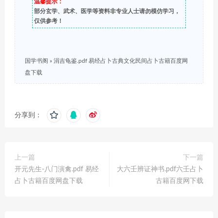
温馨提示：
部分玄学、武术、医学等资料非专业人士请勿模仿学习，
仅供参考！
国学书阁
»
涓吉龟鉴.pdf 易经占卜古典文化民间占卜古籍百度网
盘下载
分享到：
上一篇
下一篇
开元先生-八门演禽.pdf 易经
大六壬辨证神书.pdf六壬占卜
占卜古籍百度网盘下载
古籍百度网下载