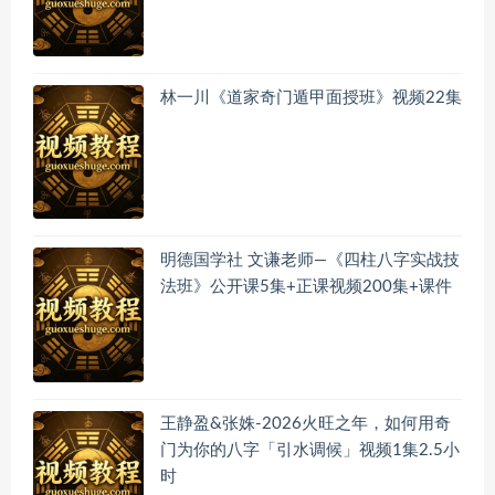
林一川《道家奇门遁甲面授班》视频22集
明德国学社 文谦老师—《四柱八字实战技
法班》公开课5集+正课视频200集+课件
王静盈&张姝-2026火旺之年，如何用奇
门为你的八字「引水调候」视频1集2.5小
时