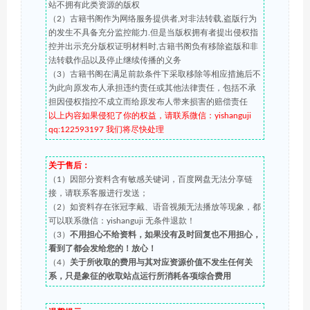
站不拥有此类资源的版权
（2）古籍书阁作为网络服务提供者,对非法转载,盗版行为
的发生不具备充分监控能力.但是当版权拥有者提出侵权指
控并出示充分版权证明材料时,古籍书阁负有移除盗版和非
法转载作品以及停止继续传播的义务
（3）古籍书阁在满足前款条件下采取移除等相应措施后不
为此向原发布人承担违约责任或其他法律责任，包括不承
担因侵权指控不成立而给原发布人带来损害的赔偿责任
以上内容如果侵犯了你的权益，请联系微信：yishanguji
qq:122593197 我们将尽快处理
关于售后：
（1）因部分资料含有敏感关键词，百度网盘无法分享链
接，请联系客服进行发送；
（2）如资料存在张冠李戴、语音视频无法播放等现象，都
可以联系微信：yishanguji 无条件退款！
（3）
不用担心不给资料，如果没有及时回复也不用担心，
看到了都会发给您的！放心！
（4）
关于所收取的费用与其对应资源价值不发生任何关
系，只是象征的收取站点运行所消耗各项综合费用