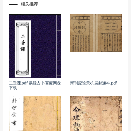
相关推荐
二垂课.pdf 易经占卜百度网盘
新刊应验天机昜卦通神.pdf
下载