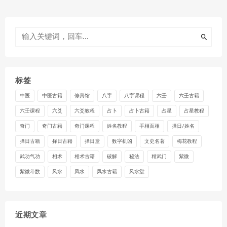
标签
中医
中医古籍
修真馆
八字
八字课程
六壬
六壬古籍
六壬课程
六爻
六爻教程
占卜
占卜古籍
占星
占星教程
奇门
奇门古籍
奇门课程
姓名教程
手相面相
择日/姓名
择日古籍
择日古籍
择日堂
数字机凶
文史名著
梅花教程
武功气功
相术
相术古籍
破解
秘法
精武门
紫微
紫微斗数
风水
风水
风水古籍
风水堂
近期文章