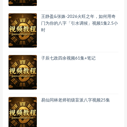
王静盈&张姝-2026火旺之年，如何用奇
门为你的八字「引水调候」视频1集2.5小
时
子辰七政四余视频61集+笔记
易仙同林老师初级盲派八字视频25集