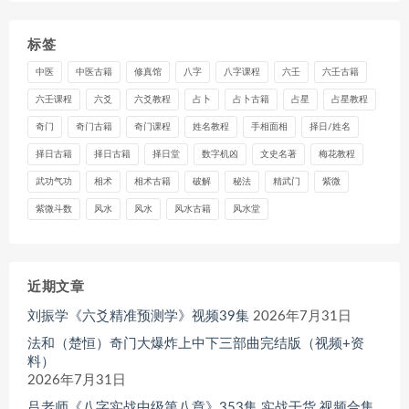
标签
中医
中医古籍
修真馆
八字
八字课程
六壬
六壬古籍
六壬课程
六爻
六爻教程
占卜
占卜古籍
占星
占星教程
奇门
奇门古籍
奇门课程
姓名教程
手相面相
择日/姓名
择日古籍
择日古籍
择日堂
数字机凶
文史名著
梅花教程
武功气功
相术
相术古籍
破解
秘法
精武门
紫微
紫微斗数
风水
风水
风水古籍
风水堂
近期文章
刘振学《六爻精准预测学》视频39集
2026年7月31日
法和（楚恒）奇门大爆炸上中下三部曲完结版（视频+资
料）
2026年7月31日
吕老师《八字实战中级第八章》353集 实战干货 视频合集