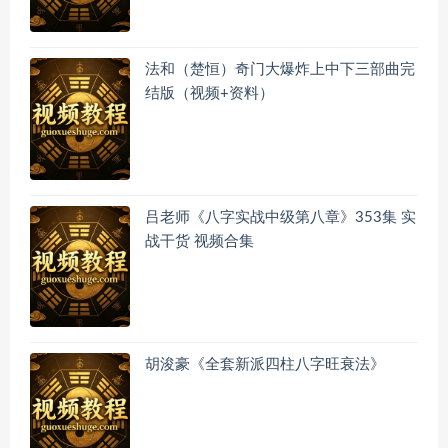
法和（楚恒）奇门大爆炸上中下三部曲完
结版（视频+资料）
吕老师《八字实战中级第八章》353集 实
战干货 视频合集
胡浚豪《全套新派四柱八字旺衰法》