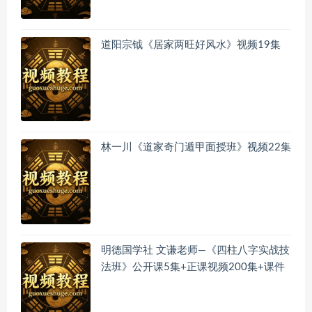
道阳宗钺《居家两旺好风水》视频19集
林一川《道家奇门遁甲面授班》视频22集
明德国学社 文谦老师—《四柱八字实战技
法班》公开课5集+正课视频200集+课件