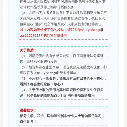
控并出示充分版权证明材料时,古籍书阁负有移除盗版和非
法转载作品以及停止继续传播的义务
（3）古籍书阁在满足前款条件下采取移除等相应措施后不
为此向原发布人承担违约责任或其他法律责任，包括不承
担因侵权指控不成立而给原发布人带来损害的赔偿责任
以上内容如果侵犯了你的权益，请联系微信：yishanguji
qq:122593197 我们将尽快处理
关于售后：
（1）因部分资料含有敏感关键词，百度网盘无法分享链
接，请联系客服进行发送；
（2）如资料存在张冠李戴、语音视频无法播放等现象，都
可以联系微信：yishanguji 无条件退款！
（3）
不用担心不给资料，如果没有及时回复也不用担心，
看到了都会发给您的！放心！
（4）
关于所收取的费用与其对应资源价值不发生任何关
系，只是象征的收取站点运行所消耗各项综合费用
温馨提示：
部分玄学、武术、医学等资料非专业人士请勿模仿学习，
仅供参考！