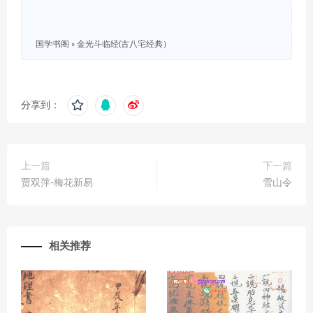
国学书阁
»
金光斗临经(古八宅经典）
分享到：
上一篇
下一篇
贾双萍-梅花新易
雪山令
相关推荐