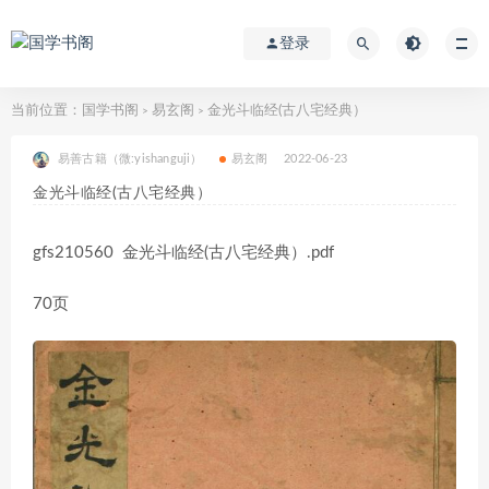
登录
当前位置：
国学书阁
易玄阁
金光斗临经(古八宅经典）
>
>
易善古籍（微:yishanguji）
易玄阁
2022-06-23
金光斗临经(古八宅经典）
gfs210560 金光斗临经(古八宅经典）.pdf
70页