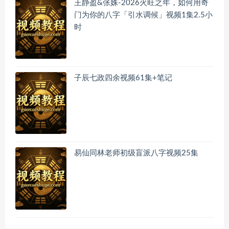
王静盈&张姝-2026火旺之年，如何用奇
门为你的八字「引水调候」视频1集2.5小
时
子辰七政四余视频61集+笔记
易仙同林老师初级盲派八字视频25集