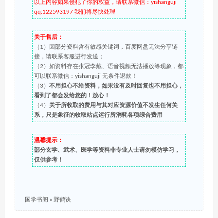
以上内容如果侵犯了你的权益，请联系微信：yishanguji
qq:122593197 我们将尽快处理
关于售后：
（1）因部分资料含有敏感关键词，百度网盘无法分享链
接，请联系客服进行发送；
（2）如资料存在张冠李戴、语音视频无法播放等现象，都
可以联系微信：yishanguji 无条件退款！
（3）
不用担心不给资料，如果没有及时回复也不用担心，
看到了都会发给您的！放心！
（4）
关于所收取的费用与其对应资源价值不发生任何关
系，只是象征的收取站点运行所消耗各项综合费用
温馨提示：
部分玄学、武术、医学等资料非专业人士请勿模仿学习，
仅供参考！
国学书阁
»
野鹤诀