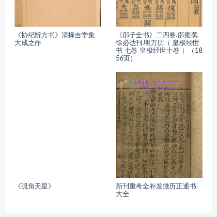
《协纪辨方书》清择吉学集
《邵子全书》二四卷.邵雍撰.
大成之作
徐必达刊.明万历（ 皇极经世
书 七卷 皇极经世十卷 ）（18
56页）
《弧角天星》
新刊重考全补发微历正通书
大全