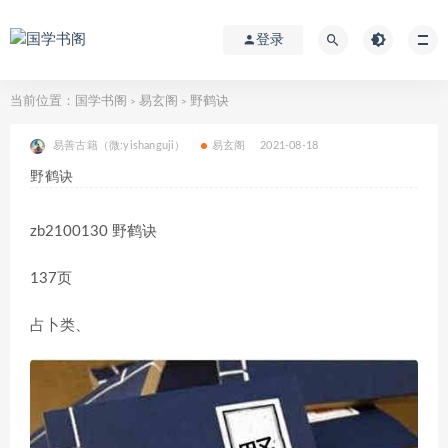
登录
当前位置：
国学书阁
易玄阁
野鹤诀
>
>
易善古籍（微:yishanguji）
易玄阁
2021-08-18
野鹤诀
zb2100130 野鹤诀
137页
占卜类、