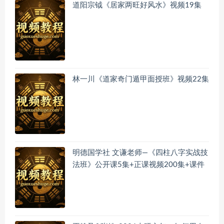
道阳宗钺《居家两旺好风水》视频19集
林一川《道家奇门遁甲面授班》视频22集
明德国学社 文谦老师—《四柱八字实战技
法班》公开课5集+正课视频200集+课件