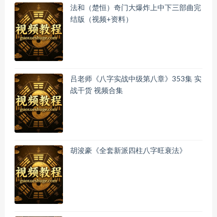
法和（楚恒）奇门大爆炸上中下三部曲完
结版（视频+资料）
吕老师《八字实战中级第八章》353集 实
战干货 视频合集
胡浚豪《全套新派四柱八字旺衰法》