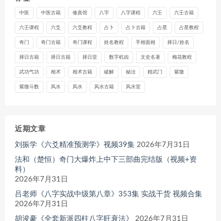
中医
中医古籍
修真馆
八字
八字课程
六壬
六壬古籍
六壬课程
六爻
六爻教程
占卜
占卜古籍
占星
占星教程
奇门
奇门古籍
奇门课程
姓名教程
手相面相
择日/姓名
择日古籍
择日古籍
择日堂
数字机凶
文史名著
梅花教程
武功气功
相术
相术古籍
破解
秘法
精武门
紫微
紫微斗数
风水
风水
风水古籍
风水堂
近期文章
刘振学《六爻精准预测学》视频39集
2026年7月31日
法和（楚恒）奇门大爆炸上中下三部曲完结版（视频+资
料）
2026年7月31日
吕老师《八字实战中级第八章》353集 实战干货 视频合集
2026年7月31日
胡浚豪《全套新派四柱八字旺衰法》
2026年7月31日