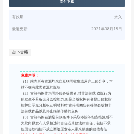
支付下载
有效期
永久
最近更新
2021年08月18日
占卜古籍
免责声明：
（1）站内所有资源均来自互联网收集或用户上传分享，本
站不拥有此类资源的版权
（2）古籍书阁作为网络服务提供者,对非法转载,盗版行为
的发生不具备充分监控能力.但是当版权拥有者提出侵权指
控并出示充分版权证明材料时,古籍书阁负有移除盗版和非
法转载作品以及停止继续传播的义务
（3）古籍书阁在满足前款条件下采取移除等相应措施后不
为此向原发布人承担违约责任或其他法律责任，包括不承
担因侵权指控不成立而给原发布人带来损害的赔偿责任