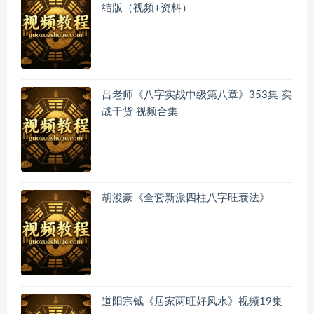
结版（视频+资料）
吕老师《八字实战中级第八章》353集 实
战干货 视频合集
胡浚豪《全套新派四柱八字旺衰法》
道阳宗钺《居家两旺好风水》视频19集