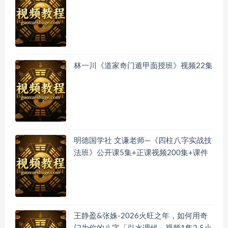
林一川《道家奇门遁甲面授班》视频22集
明德国学社 文谦老师—《四柱八字实战技
法班》公开课5集+正课视频200集+课件
王静盈&张姝-2026火旺之年，如何用奇