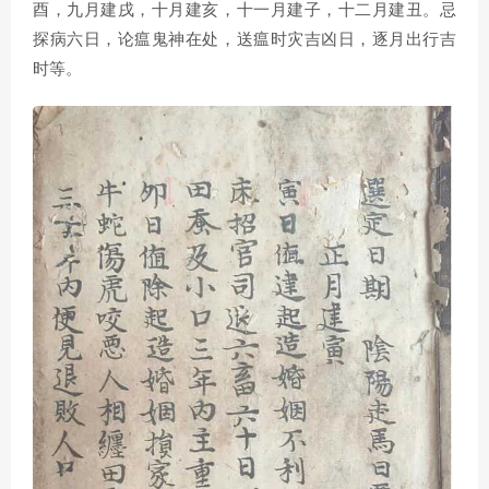
酉，九月建戌，十月建亥，十一月建子，十二月建丑。忌
探病六日，论瘟鬼神在处，送瘟时灾吉凶日，逐月出行吉
时等。