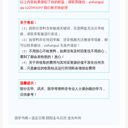
以上内容如果侵犯了你的权益，请联系微信：yishanguji
qq:122593197 我们将尽快处理
关于售后：
（1）因部分资料含有敏感关键词，百度网盘无法分享链
接，请联系客服进行发送；
（2）如资料存在张冠李戴、语音视频无法播放等现象，都
可以联系微信：yishanguji 无条件退款！
（3）
不用担心不给资料，如果没有及时回复也不用担心，
看到了都会发给您的！放心！
（4）
关于所收取的费用与其对应资源价值不发生任何关
系，只是象征的收取站点运行所消耗各项综合费用
温馨提示：
部分玄学、武术、医学等资料非专业人士请勿模仿学习，
仅供参考！
国学书阁
»
选定日期 阴阳走马日历 道光年间