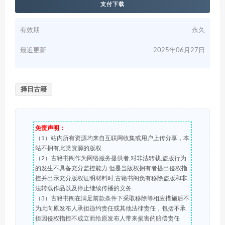
支付下载
有效期
永久
最近更新
2025年06月27日
择日古籍
免责声明：
（1）站内所有资源均来自互联网收集或用户上传分享，本
站不拥有此类资源的版权
（2）古籍书阁作为网络服务提供者,对非法转载,盗版行为
的发生不具备充分监控能力.但是当版权拥有者提出侵权指
控并出示充分版权证明材料时,古籍书阁负有移除盗版和非
法转载作品以及停止继续传播的义务
（3）古籍书阁在满足前款条件下采取移除等相应措施后不
为此向原发布人承担违约责任或其他法律责任，包括不承
担因侵权指控不成立而给原发布人带来损害的赔偿责任