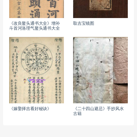
《改良鳌头通书大全》增补
取吉宝镜图
斗首河洛理气鳌头通书大全
《嫁娶择吉看好秘诀》
《二十四山避忌》手抄风水
古籍