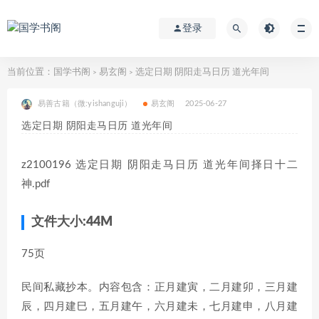
登录
当前位置：
国学书阁
易玄阁
选定日期 阴阳走马日历 道光年间
>
>
易善古籍（微:yishanguji）
易玄阁
2025-06-27
选定日期 阴阳走马日历 道光年间
z2100196 选定日期 阴阳走马日历 道光年间择日十二
神.pdf
文件大小:
44M
75页
民间私藏抄本。内容包含：正月建寅，二月建卯，三月建
辰，四月建巳，五月建午，六月建未，七月建申，八月建