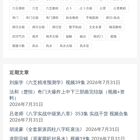
六壬课程
六爻
六爻教程
占卜
占卜古籍
占星
占星教程
奇门
奇门古籍
奇门课程
姓名教程
手相面相
择日/姓名
择日古籍
择日古籍
择日堂
数字机凶
文史名著
梅花教程
武功气功
相术
相术古籍
破解
秘法
精武门
紫微
紫微斗数
风水
风水
风水古籍
风水堂
近期文章
刘振学《六爻精准预测学》视频39集
2026年7月31日
法和（楚恒）奇门大爆炸上中下三部曲完结版（视频+资
料）
2026年7月31日
吕老师《八字实战中级第八章》353集 实战干货 视频合集
2026年7月31日
胡浚豪《全套新派四柱八字旺衰法》
2026年7月31日
道阳宗钺《居家两旺好风水》视频19集
2026年7月31日