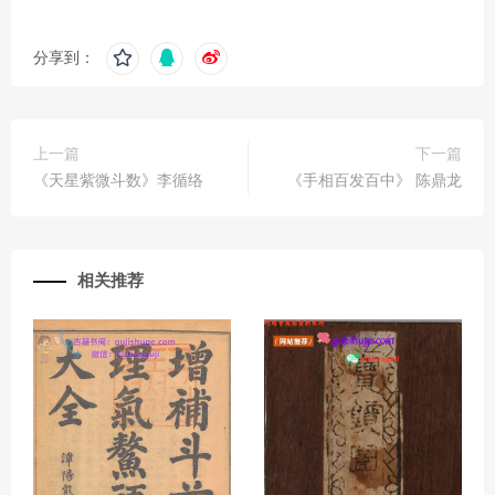
分享到：
上一篇
下一篇
《天星紫微斗数》李循络
《手相百发百中》 陈鼎龙
相关推荐