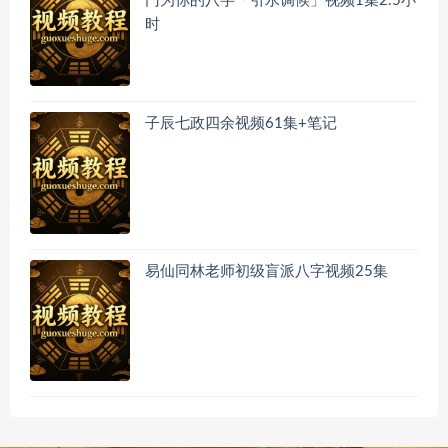
门为你的八字「引水调候」视频1集2.5小
时
子辰七政四余视频61集+笔记
易仙同林老师初级盲派八字视频25集