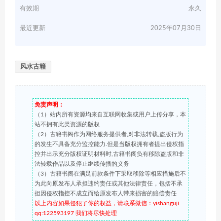
有效期
永久
最近更新
2025年07月30日
风水古籍
免责声明：
（1）站内所有资源均来自互联网收集或用户上传分享，本
站不拥有此类资源的版权
（2）古籍书阁作为网络服务提供者,对非法转载,盗版行为
的发生不具备充分监控能力.但是当版权拥有者提出侵权指
控并出示充分版权证明材料时,古籍书阁负有移除盗版和非
法转载作品以及停止继续传播的义务
（3）古籍书阁在满足前款条件下采取移除等相应措施后不
为此向原发布人承担违约责任或其他法律责任，包括不承
担因侵权指控不成立而给原发布人带来损害的赔偿责任
以上内容如果侵犯了你的权益，请联系微信：yishanguji
qq:122593197 我们将尽快处理