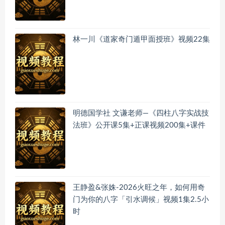
林一川《道家奇门遁甲面授班》视频22集
明德国学社 文谦老师—《四柱八字实战技
法班》公开课5集+正课视频200集+课件
王静盈&张姝-2026火旺之年，如何用奇
门为你的八字「引水调候」视频1集2.5小
时