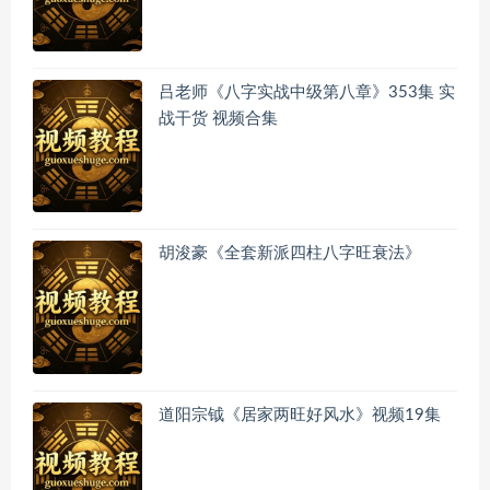
吕老师《八字实战中级第八章》353集 实
战干货 视频合集
胡浚豪《全套新派四柱八字旺衰法》
道阳宗钺《居家两旺好风水》视频19集