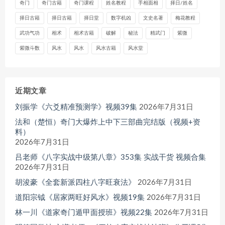
奇门
奇门古籍
奇门课程
姓名教程
手相面相
择日/姓名
择日古籍
择日古籍
择日堂
数字机凶
文史名著
梅花教程
武功气功
相术
相术古籍
破解
秘法
精武门
紫微
紫微斗数
风水
风水
风水古籍
风水堂
近期文章
刘振学《六爻精准预测学》视频39集
2026年7月31日
法和（楚恒）奇门大爆炸上中下三部曲完结版（视频+资
料）
2026年7月31日
吕老师《八字实战中级第八章》353集 实战干货 视频合集
2026年7月31日
胡浚豪《全套新派四柱八字旺衰法》
2026年7月31日
道阳宗钺《居家两旺好风水》视频19集
2026年7月31日
林一川《道家奇门遁甲面授班》视频22集
2026年7月31日